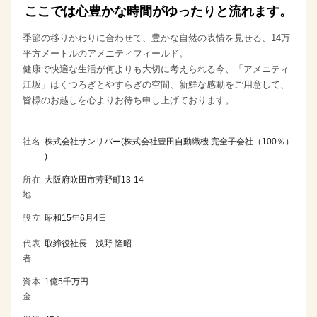
ここでは心豊かな時間がゆったりと流れます。
季節の移りかわりに合わせて、豊かな自然の表情を見せる、14万
平方メートルのアメニティフィールド。
健康で快適な生活が何よりも大切に考えられる今、「アメニティ
江坂」はくつろぎとやすらぎの空間、新鮮な感動をご用意して、
皆様のお越しを心よりお待ち申し上げております。
社名
株式会社サンリバー(株式会社豊田自動織機 完全子会社（100％）
)
所在
大阪府吹田市芳野町13-14
地
設立
昭和15年6月4日
代表
取締役社長 浅野 隆昭
者
資本
1億5千万円
金